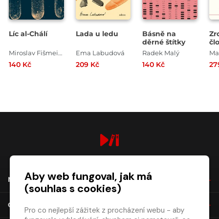
Líc al-Chálí
Lada u ledu
Básně na
Zr
děrné štítky
čl
Miroslav Fišmeister
Ema Labudová
Radek Malý
Ma
140 Kč
209 Kč
140 Kč
27
digiport.cz © 2026
Aby web fungoval, jak má
NÁKUP
(souhlas s cookies)
O SPOLEČNOSTI
Pro co nejlepší zážitek z procházení webu - aby