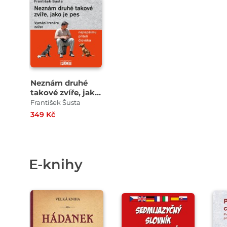
Neznám druhé
takové zvíře, jako
je pes
František Šusta
349 Kč
E-knihy