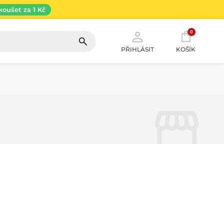
koušet za 1 Kč
0
PŘIHLÁSIT
KOŠÍK