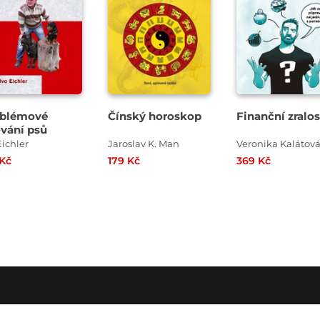
oblémové
Čínský horoskop
Finanční zralos
vání psů
Eichler
Jaroslav K. Man
Veronika Kalátov
 Kč
179 Kč
369 Kč