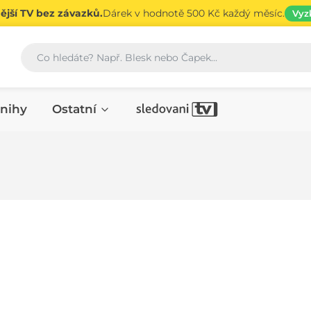
jší TV bez závazků.
Dárek v hodnotě 500 Kč každý měsíc.
Vyz
Vyhledávání
nihy
Ostatní