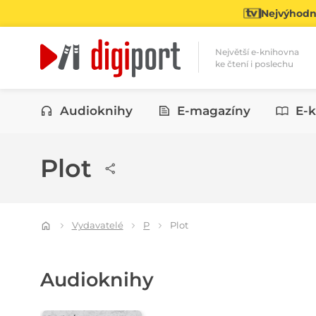
Nejvýhodně
Největší e-knihovna
ke čtení i poslechu
Kategorie
Audioknihy
E-magazíny
E-k
Plot
Vydavatelé
P
Plot
Audioknihy