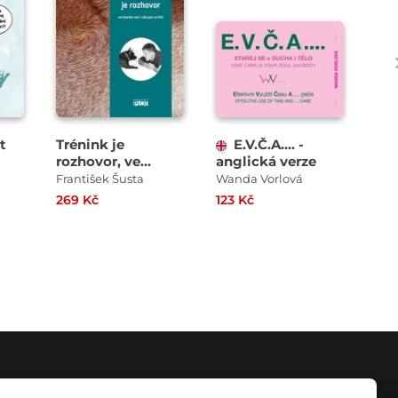
t
Trénink je
E.V.Č.A.... -
E.V.
rozhovor, ve
anglická verze
kterém má i váš
á
František Šusta
Wanda Vorlová
Wan
pes co říct
269 Kč
123 Kč
137