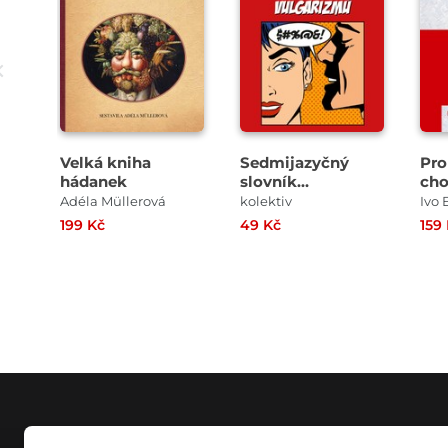
Velká kniha
Sedmijazyčný
Pr
hádanek
slovník
cho
vulgarismů
Adéla Müllerová
kolektiv
Ivo 
199 Kč
49 Kč
159