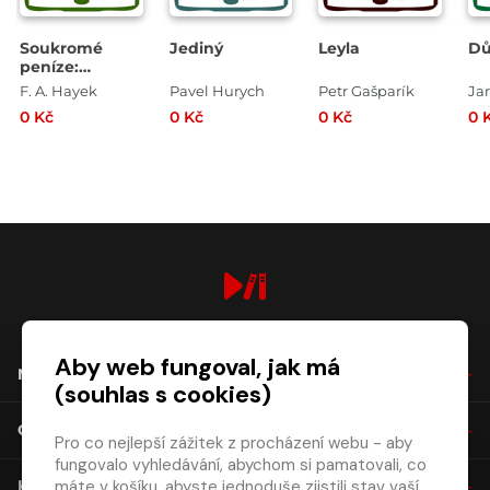
Soukromé
Jediný
Leyla
Dů
peníze:
Potřebujeme
F. A. Hayek
Pavel Hurych
Petr Gašparík
Ja
centrální
0 Kč
0 Kč
0 Kč
0 
banku?
digiport.cz © 2026
Aby web fungoval, jak má
NÁKUP
(souhlas s cookies)
O SPOLEČNOSTI
Pro co nejlepší zážitek z procházení webu - aby
fungovalo vyhledávání, abychom si pamatovali, co
máte v košíku, abyste jednoduše zjistili stav vaší
KONTAKT