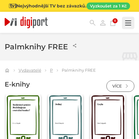
Nejvýhodnější TV bez závazků.
Vyzkoušet za 1 Kč
0
Kategorie
Palmknihy FREE
Vydavatelé
P
Palmknihy FREE
E-knihy
VÍCE