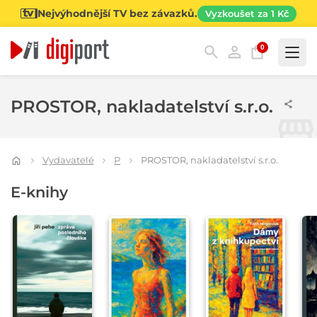
Nejvýhodnější TV bez závazků.
Vyzkoušet za 1 Kč
0
Kategorie
PROSTOR, nakladatelství s.r.o.
Vydavatelé
P
PROSTOR, nakladatelství s.r.o.
E-knihy