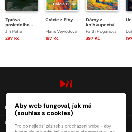
Zpráva
Grácie z Elby
Dámy z
Uc
posledního
knihkupectví
člověka
Jiří Pehe
Marie Vejvodová
Faith Hoganová
Lu
297 Kč
197 Kč
397 Kč
19
digiport.cz © 2026
Aby web fungoval, jak má
NÁKUP
(souhlas s cookies)
O SPOLEČNOSTI
Pro co nejlepší zážitek z procházení webu - aby