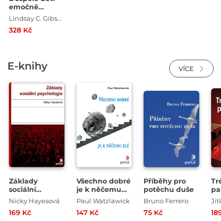
emočně
nezralých
Lindsay C. Gibson
rodičů
328 Kč
E-knihy
VÍCE
Základy
Všechno dobré
Příběhy pro
Tr
sociální
je k něčemu
potěchu duše
pa
psychologie
zlé
ka
Nicky Hayesová
Paul Watzlawick
Bruno Ferrero
Ji
169 Kč
147 Kč
75 Kč
18