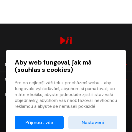
digiport.cz © 2026
Aby web fungoval, jak má
NÁKUP
(souhlas s cookies)
O SPOLEČNOSTI
Pro co nejlepší zážitek z procházení webu - aby
fungovalo vyhledávání, abychom si pamatovali, co
máte v košíku, abyste jednoduše zjistili stav vaší
KONTAKT
objednávky, abychom vás neobtěžovali nevhodnou
reklamou a abyste se nemuseli pokaždé
přihlašovat.
Proto od vás potřebujeme souhlas se
Přijmout vše
Nastavení
zpracováním souborů cookies
, tj. malých souborů,