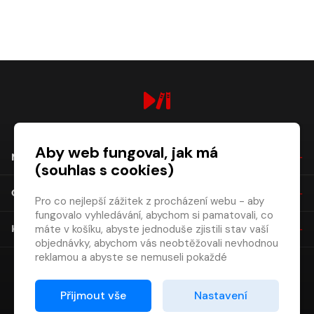
vynálezu
digiport.cz © 2026
Aby web fungoval, jak má
NÁKUP
(souhlas s cookies)
O SPOLEČNOSTI
Pro co nejlepší zážitek z procházení webu - aby
fungovalo vyhledávání, abychom si pamatovali, co
máte v košíku, abyste jednoduše zjistili stav vaší
KONTAKT
objednávky, abychom vás neobtěžovali nevhodnou
reklamou a abyste se nemuseli pokaždé
přihlašovat.
Proto od vás potřebujeme souhlas se
Přijmout vše
Nastavení
zpracováním souborů cookies
, tj. malých souborů,