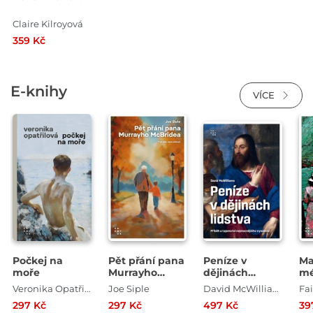
Claire Kilroyová
359 Kč
E-knihy
VÍCE
Počkej na
Pět přání pana
Peníze v
Ma
moře
Murrayho
dějinách
mé
McBridea
lidstva. Příběh
Veronika Opatřilová
Joe Siple
David McWilliams
Fa
a tajemství
297 Kč
297 Kč
497 Kč
39
nejmocnějšího