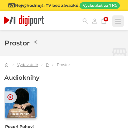
Nejvýhodnější TV bez závazků.
Vyzkoušet za 1 Kč
0
Kategorie
Prostor
Vydavatelé
P
Prostor
Audioknihy
Pozor! Pohov!