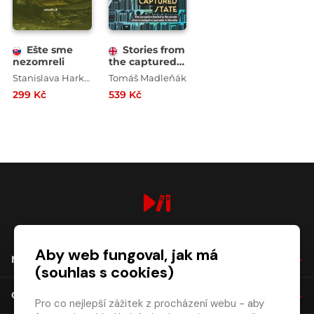
Ešte sme
Stories from
nezomreli
the captured
state
Stanislava Harkotová
Tomáš Madleňák
299 Kč
539 Kč
digiport.cz © 2026
Aby web fungoval, jak má
NÁKUP
(souhlas s cookies)
O SPOLEČNOSTI
Pro co nejlepší zážitek z procházení webu - aby