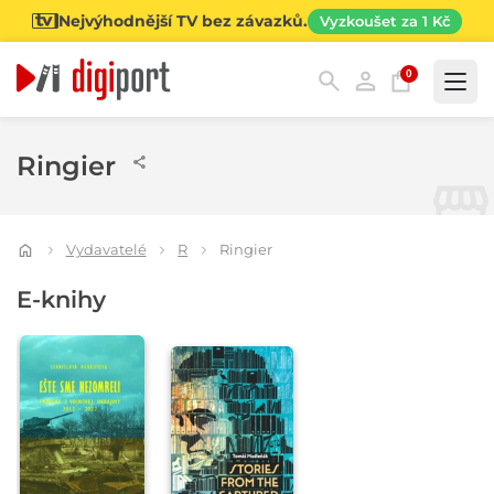
Nejvýhodnější TV bez závazků.
Vyzkoušet za 1 Kč
0
Kategorie
Ringier
Vydavatelé
R
Ringier
E-knihy