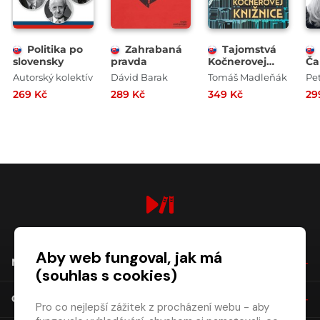
Politika po
Zahrabaná
Tajomstvá
slovensky
pravda
Kočnerovej
Ča
knižnice
Autorský kolektív
Dávid Barak
Tomáš Madleňák
Pe
269 Kč
289 Kč
349 Kč
29
digiport.cz © 2026
Aby web fungoval, jak má
NÁKUP
(souhlas s cookies)
O SPOLEČNOSTI
Pro co nejlepší zážitek z procházení webu - aby