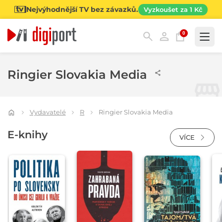
Nejvýhodnější TV bez závazků.
Vyzkoušet za 1 Kč
0
Kategorie
Ringier Slovakia Media
Vydavatelé
R
Ringier Slovakia Media
E-knihy
VÍCE