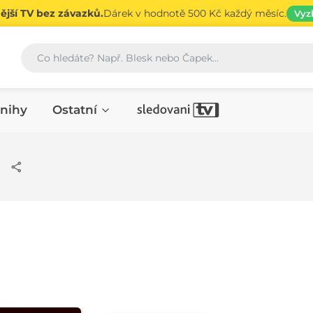
jší TV bez závazků.
Dárek v hodnotě 500 Kč každý měsíc.
Vyz
Vyhledávání
nihy
Ostatní
o