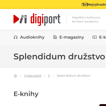
Nejvýhodně
Největší e-knihovna
ke čtení i poslechu
Kategorie
Audioknihy
E-magazíny
E-k
Splendidum družstv
Vydavatelé
S
Splendidum družstvo
E-knihy