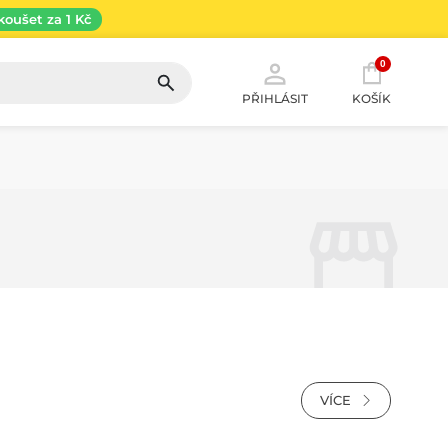
koušet za 1 Kč
0
PŘIHLÁSIT
KOŠÍK
VÍCE