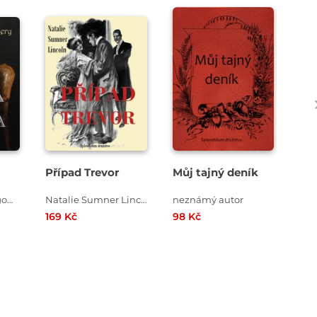
Případ Trevor
Můj tajný deník
Me
pod
re
Lucy Maud Montgomery
Natalie Sumner Lincoln
neznámý autor
169 Kč
98 Kč
110