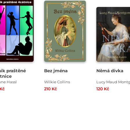
ík praštěné
Bez jména
Němá dívka
tnice
nne Hassl
Wilkie Collins
 Kč
210 Kč
120 Kč