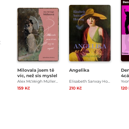
Milovala jsem tě
Angelika
Den
víc, než sis myslel
4cá
Alex McVeigh Müllerová
Elisabeth Sanxay Holding
Yvo
159 Kč
210 Kč
120