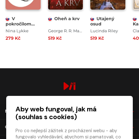
V
Oheň a krv
Utajený
pokročilom
osud
Ka
štádiu
dc
Nina Lykke
George R. R. Martin
Lucinda Riley
Cl
279 Kč
519 Kč
519 Kč
40
digiport.cz © 2026
Aby web fungoval, jak má
NÁKUP
(souhlas s cookies)
O SPOLEČNOSTI
Pro co nejlepší zážitek z procházení webu - aby
fungovalo vyhledávání, abychom si pamatovali, co