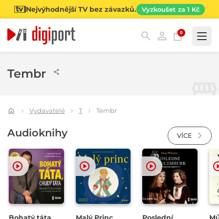
Nejvýhodnější TV bez závazků.
Vyzkoušet za 1 Kč
0
Kategorie
Tembr
Vydavatelé
T
Tembr
Audioknihy
VÍCE
Bohatý táta,
Malý Princ
Poslední
Mů