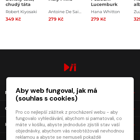
chudý táta
Lucemburk
al
ro
Robert Kiyosaki
Antoine De Saint Exupéry
Hana Whitton
zv
349 Kč
279 Kč
279 Kč
32
digiport.cz © 2026
Aby web fungoval, jak má
NÁKUP
(souhlas s cookies)
O SPOLEČNOSTI
Pro co nejlepší zážitek z procházení webu - aby
fungovalo vyhledávání, abychom si pamatovali, co
máte v košíku, abyste jednoduše zjistili stav vaší
KONTAKT
objednávky, abychom vás neobtěžovali nevhodnou
reklamou a abyste se nemuseli pokaždé