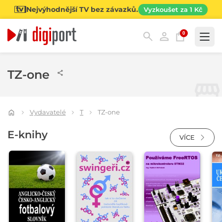
Nejvýhodnější TV bez závazků.
Vyzkoušet za 1 Kč
0
Kategorie
TZ-one
Vydavatelé
T
TZ-one
E-knihy
VÍCE