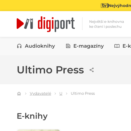
Nejvýhodně
Největší e-knihovna
ke čtení i poslechu
Kategorie
Audioknihy
E-magazíny
E-k
Ultimo Press
Vydavatelé
U
Ultimo Press
E-knihy