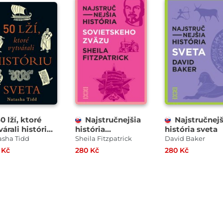
0 lží, ktoré
Najstručnejšia
Najstručnejš
várali históriu
história
história sveta
ta
Sovietskeho
asha Tidd
Sheila Fitzpatrick
David Baker
zväzu
 Kč
280 Kč
280 Kč