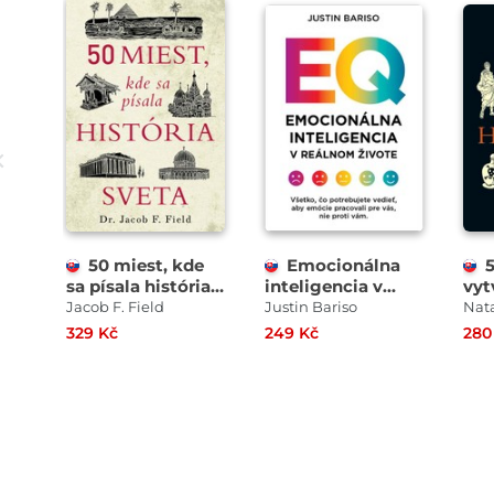
50 miest, kde
Emocionálna
5
sa písala história
inteligencia v
vyt
sveta
reálnom živote
sve
Jacob F. Field
Justin Bariso
Nat
329 Kč
249 Kč
280