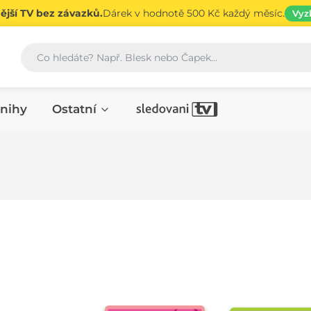
jší TV bez závazků.
Dárek v hodnotě 500 Kč každý měsíc.
Vyz
Vyhledávání
nihy
Ostatní