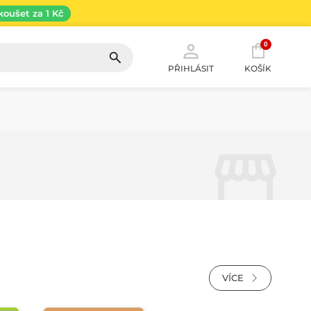
koušet za 1 Kč
0
PŘIHLÁSIT
KOŠÍK
VÍCE