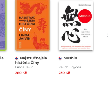
ia
Najstručnejšia
Mushin
história Číny
šťa
Linda Javin
Keiichi Toyoda
Ow
280 Kč
230 Kč
240